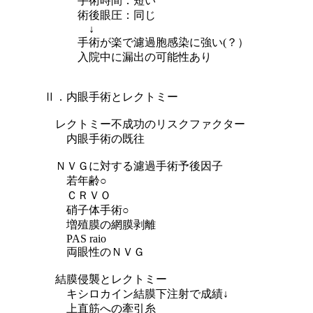
手術時間：短い
術後眼圧：同じ
↓
手術が楽で濾過胞感染に強い(？）
入院中に漏出の可能性あり
Ⅱ．内眼手術とレクトミー
レクトミー不成功のリスクファクター
内眼手術の既往
ＮＶＧに対する濾過手術予後因子
若年齢○
ＣＲＶＯ
硝子体手術○
増殖膜の網膜剥離
PAS raio
両眼性のＮＶＧ
結膜侵襲とレクトミー
キシロカイン結膜下注射で成績↓
上直筋への牽引糸