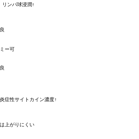
リンパ球浸潤↑
良
ミー可
良
症性サイトカイン濃度↑
は上がりにくい