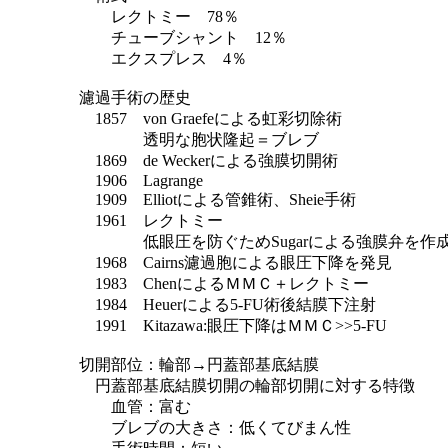
レクトミー 78％
チューブシャント 12％
エクスプレス 4％
濾過手術の歴史
1857 von Graefeによる虹彩切除術
透明な胞状隆起＝ブレブ
1869 de Weckerによる強膜切開術
1906 Lagrange
1909 Elliotによる管錐術、Sheie手術
1961 レクトミー
低眼圧を防ぐためSugarによる強膜弁を作成
1968 Cairns濾過胞による眼圧下降を発見
1983 ChenによるＭＭＣ＋レクトミー
1984 Heuerによる5-FU術後結膜下注射
1991 Kitazawa:眼圧下降はＭＭＣ>>5-FU
切開部位：輪部→円蓋部基底結膜
円蓋部基底結膜切開の輪部切開に対する特徴
血管：富む
ブレブの大きさ：低くてびまん性