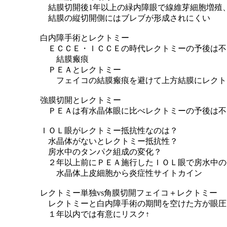
結膜切開後1年以上の緑内障眼で線維芽細胞増殖、
結膜の縦切開側にはブレブが形成されにくい
白内障手術とレクトミー
ＥＣＣＥ・ＩＣＣＥの時代レクトミーの予後は不
結膜瘢痕
ＰＥＡとレクトミー
フェイコの結膜瘢痕を避けて上方結膜にレクト
強膜切開とレクトミー
ＰＥＡは有水晶体眼に比べレクトミーの予後は不
ＩＯＬ眼がレクトミー抵抗性なのは？
水晶体がないとレクトミー抵抗性？
房水中のタンパク組成の変化？
２年以上前にＰＥＡ施行したＩＯＬ眼で房水中の炎
水晶体上皮細胞から炎症性サイトカイン
レクトミー単独vs角膜切開フェイコ＋レクトミー
レクトミーと白内障手術の期間を空けた方が眼圧
１年以内では有意にリスク↑