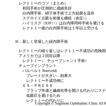
レクトミーのコツ（まとめ）
初回手術が圧倒的に成績良好
白内障手術、硝子体手術で上方結膜を温存
ステロイド点眼を術後も継続（炎症↓）
ハイリスク（IOP↑↑）は白内障同時手術を避ける
レクトミー後の白内障手術は１年以上空ける
Ⅲ．新しく登場した緑内障手術
レクトミーの繰り返しはレクトミー不成功の危険因
アメリカでは２回目以降
レクトミー↓ チューブシャント手術↑
チューブインプラント
バルベルト Baerveldt
プレートが大きい…効果大
レクトミー不成功例に
ＥＸ－ＰＲＥＳＳ
フラップ作成と繊維柱帯を開ける代わりにステ
低眼圧を避けるため
レクトミーの代わりに
Copyright © Sugimoto Ophthalmic Clinic All 